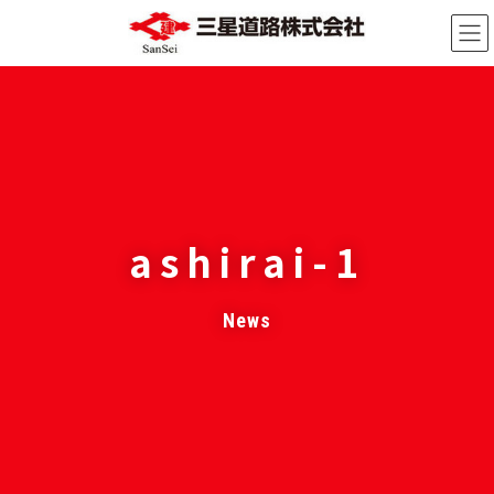
コ
ナ
ン
ビ
テ
ゲ
ン
ー
ツ
シ
へ
ョ
ス
ン
キ
に
ッ
移
ashirai-1
プ
動