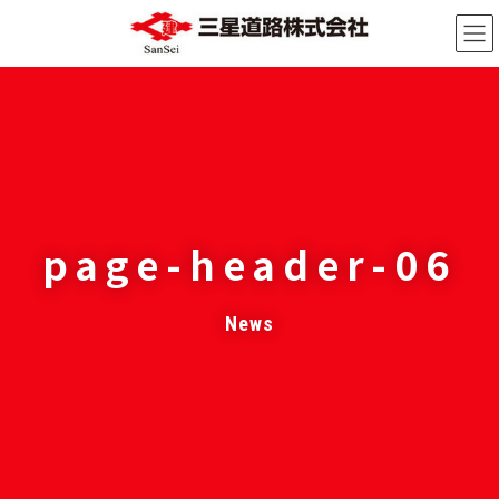
コ
ナ
ン
ビ
テ
ゲ
ン
ー
ツ
シ
へ
ョ
ス
ン
キ
に
ッ
移
page-header-06
プ
動