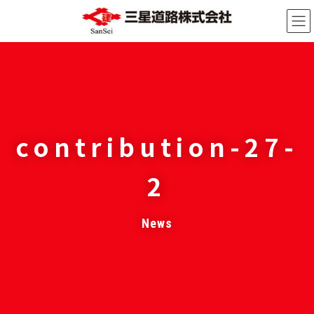
コ
ナ
ン
ビ
テ
ゲ
ン
ー
ツ
シ
へ
ョ
ス
ン
キ
に
contribution-27-
ッ
移
プ
動
2