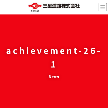
コ
ナ
ン
ビ
テ
ゲ
ン
ー
ツ
シ
へ
ョ
ス
ン
キ
に
achievement-26-
ッ
移
プ
動
1