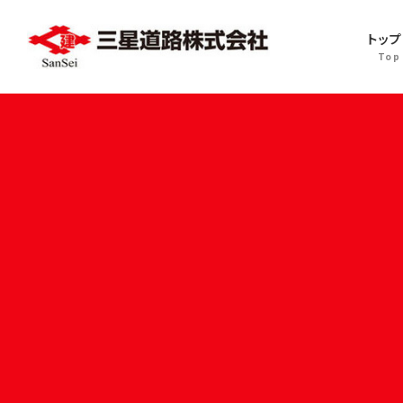
コ
ナ
ン
ビ
トッ
テ
ゲ
ン
ー
ツ
シ
へ
ョ
ス
ン
キ
に
ッ
移
プ
動