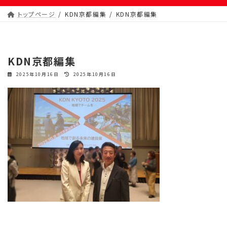
トップページ
KDN京都編集
KDN京都編集
KDN京都編集
最
2025年10月16日
2025年10月16日
終
更
新
日
時
: