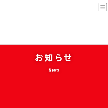
コ
ナ
ン
ビ
テ
ゲ
ン
ー
ツ
シ
へ
ョ
ス
ン
キ
に
ッ
移
お知らせ
プ
動