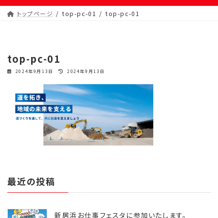
トップページ
top-pc-01
top-pc-01
top-pc-01
最
2024年9月13日
2024年9月13日
終
更
新
日
時
:
最近の投稿
新居浜お仕事フェスタに参加いたします。